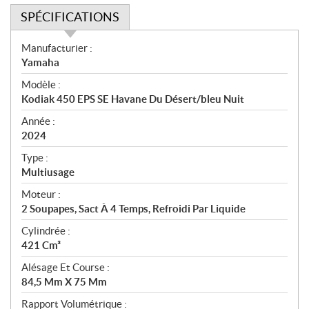
SPÉCIFICATIONS
S
Manufacturier :
p
Yamaha
é
Modèle :
c
Kodiak 450 EPS SE Havane Du Désert/bleu Nuit
i
f
Année :
i
2024
c
Type :
a
Multiusage
t
Moteur :
i
2 Soupapes, Sact À 4 Temps, Refroidi Par Liquide
o
n
Cylindrée :
s
421 Cm³
Alésage Et Course :
84,5 Mm X 75 Mm
Rapport Volumétrique :