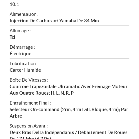
10:1
Alimentation :
Injection De Carburant Yamaha De 34 Mm
Allumage :
Tci
Démarrage :
Électrique
Lubrification :
Carter Humide
Boîte De Vitesses :
Courroie Trapézoïdale Ultramatic Avec Freinage Moteur
Aux Quatre Roues; H, L, N, R, P
Entraînement Final :
Sélecteur On-command (2rm, 4rm Diff. Bloqué, 4rm); Par
Arbre
Suspension Avant :
Deux Bras Delta Indépendants / Débattement De Roues
De 171 Mm (6,7 Po)