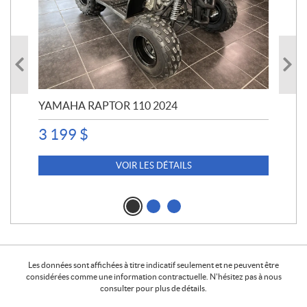
YAMAHA RAPTOR 110 2024
YA
3 199
$
4 5
4 
VOIR LES DÉTAILS
Les données sont affichées à titre indicatif seulement et ne peuvent être
considérées comme une information contractuelle. N'hésitez pas à nous
consulter pour plus de détails.