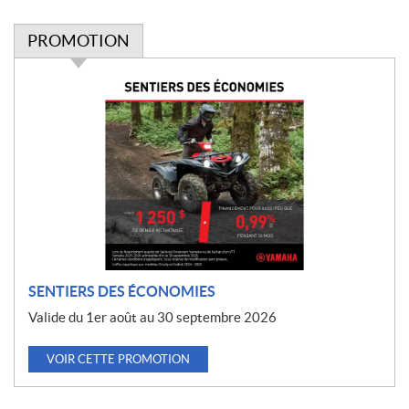
PROMOTION
P
r
o
m
o
t
i
o
n
SENTIERS DES ÉCONOMIES
Valide du 1er août au 30 septembre 2026
VOIR CETTE PROMOTION