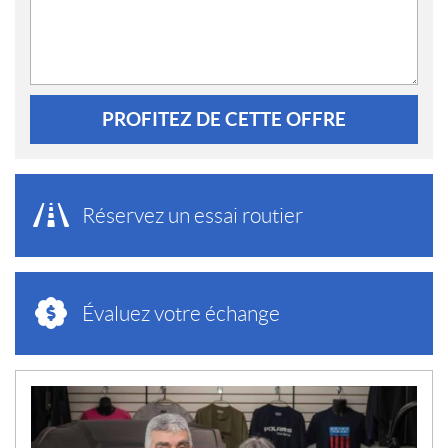
PROFITEZ DE CETTE OFFRE
Réservez un essai routier
Évaluez votre échange
N
O
U