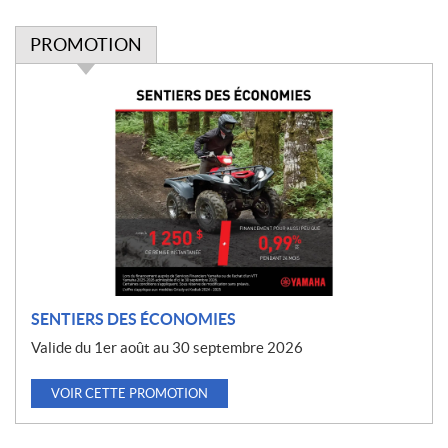
PROMOTION
P
r
o
m
o
t
i
o
n
SENTIERS DES ÉCONOMIES
Valide du 1er août au 30 septembre 2026
VOIR CETTE PROMOTION