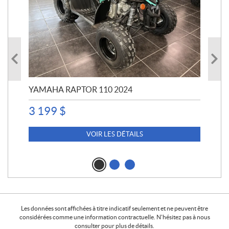
YAMAHA RAPTOR 110 2024
YA
3 199
$
4 5
4 
VOIR LES DÉTAILS
Les données sont affichées à titre indicatif seulement et ne peuvent être
considérées comme une information contractuelle. N'hésitez pas à nous
consulter pour plus de détails.