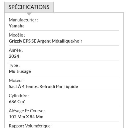
SPÉCIFICATIONS
S
Manufacturier :
p
Yamaha
é
Modèle :
c
Grizzly EPS SE Argent Métallique/noir
i
f
Année :
i
2024
c
Type :
a
Multiusage
t
Moteur :
i
Sact À 4 Temps, Refroidi Par Liquide
o
n
Cylindrée :
s
686 Cm³
Alésage Et Course :
102 Mm X 84 Mm
Rapport Volumétrique :