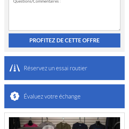
Questions/Commentaires :
PROFITEZ DE CETTE OFFRE
Réservez un essai routier
Évaluez votre échange
N
O