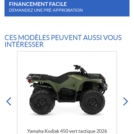
FINANCEMENT FACILE
DEMANDEZ UNE PRÉ-APPROBATION
CES MODÈLES PEUVENT AUSSI VOUS
INTÉRESSER
Yamaha Kodiak 450 vert tactique 2026
Y