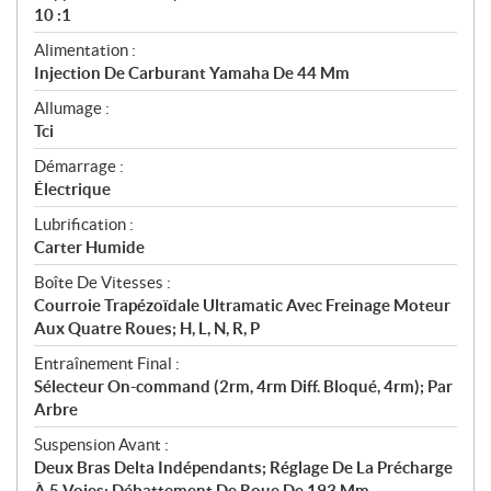
10 :1
Alimentation :
Injection De Carburant Yamaha De 44 Mm
Allumage :
Tci
Démarrage :
Électrique
Lubrification :
Carter Humide
Boîte De Vitesses :
Courroie Trapézoïdale Ultramatic Avec Freinage Moteur
Aux Quatre Roues; H, L, N, R, P
Entraînement Final :
Sélecteur On-command (2rm, 4rm Diff. Bloqué, 4rm); Par
Arbre
Suspension Avant :
Deux Bras Delta Indépendants; Réglage De La Précharge
À 5 Voies; Débattement De Roue De 193 Mm