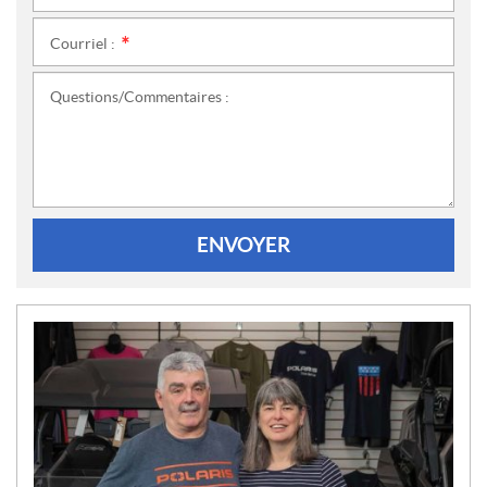
Courriel :
*
Questions/Commentaires :
ENVOYER
N
O
U
V
E
L
L