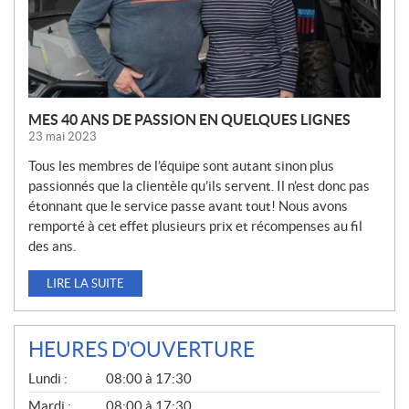
E
S
MES 40 ANS DE PASSION EN QUELQUES LIGNES
23 mai 2023
Tous les membres de l’équipe sont autant sinon plus
passionnés que la clientèle qu’ils servent. Il n’est donc pas
étonnant que le service passe avant tout! Nous avons
remporté à cet effet plusieurs prix et récompenses au fil
des ans.
LIRE LA SUITE
HEURES D'OUVERTURE
G
Lundi :
08:00 à 17:30
É
N
Mardi :
08:00 à 17:30