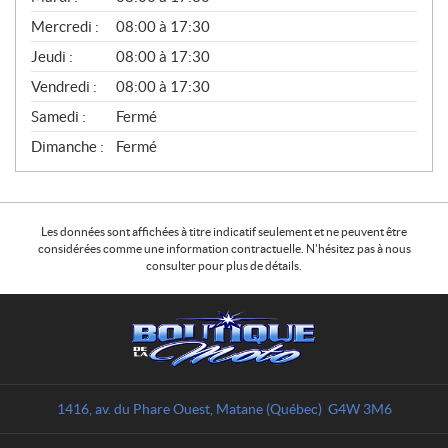
É
Mercredi :
08:00 à 17:30
R
A
Jeudi :
08:00 à 17:30
L
Vendredi :
08:00 à 17:30
Samedi :
Fermé
Dimanche :
Fermé
Les données sont affichées à titre indicatif seulement et ne peuvent être
considérées comme une information contractuelle. N'hésitez pas à nous
consulter pour plus de détails.
C
B
o
o
n
u
t
t
a
i
1416, av. du Phare Ouest
,
Matane
(Québec)
G4W 3M6
c
q