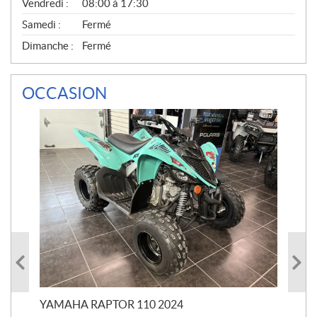
Vendredi :
08:00 à 17:30
Samedi :
Fermé
Dimanche :
Fermé
OCCASION
YAMAHA RAPTOR 110 2024
YA