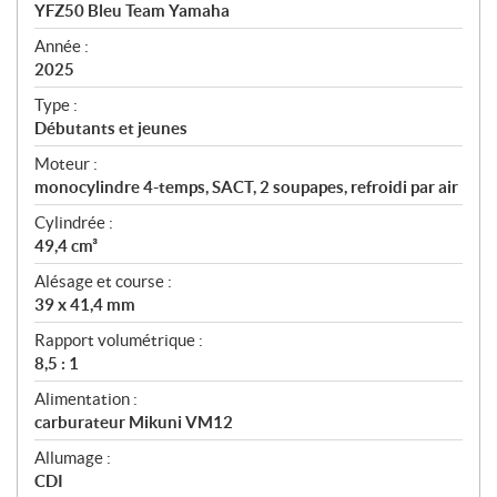
c
YFZ50 Bleu Team Yamaha
i
f
Année :
i
2025
c
Type :
a
Débutants et jeunes
t
Moteur :
i
monocylindre 4-temps, SACT, 2 soupapes, refroidi par air
o
n
Cylindrée :
s
49,4 cm³
Alésage et course :
39 x 41,4 mm
Rapport volumétrique :
8,5 : 1
Alimentation :
carburateur Mikuni VM12
Allumage :
CDI