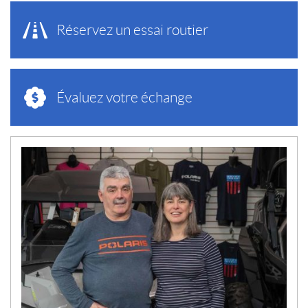
Réservez un essai routier
Évaluez votre échange
N
O
U
V
E
L
L
E
S