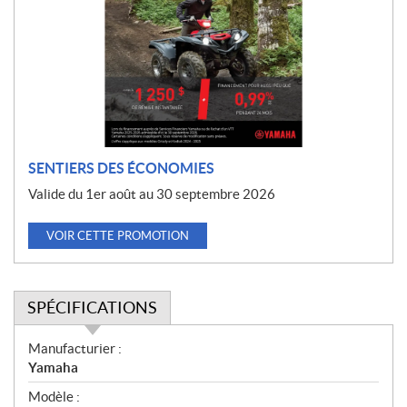
m
o
t
i
o
n
SENTIERS DES ÉCONOMIES
Valide du 1er août au 30 septembre 2026
VOIR CETTE PROMOTION
SPÉCIFICATIONS
S
Manufacturier :
p
Yamaha
é
Modèle :