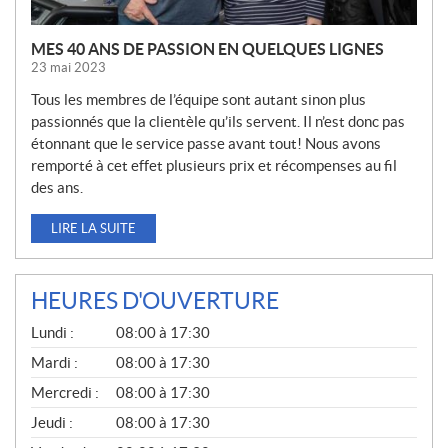
MES 40 ANS DE PASSION EN QUELQUES LIGNES
23 mai 2023
Tous les membres de l’équipe sont autant sinon plus
passionnés que la clientèle qu’ils servent. Il n’est donc pas
étonnant que le service passe avant tout! Nous avons
remporté à cet effet plusieurs prix et récompenses au fil
des ans.
LIRE LA SUITE
HEURES D'OUVERTURE
G
Lundi :
08:00 à 17:30
É
N
Mardi :
08:00 à 17:30
É
Mercredi :
08:00 à 17:30
R
A
Jeudi :
08:00 à 17:30
L