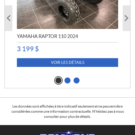
YAMAHA RAPTOR 110 2024
YA
3 199
$
4 5
4 
VOIR LES DÉTAILS
Les données sont affichées à titre indicatif seulement et ne peuvent être
considérées comme une information contractuelle. N'hésitez pas à nous
consulter pour plus de détails.
C
B