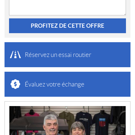
PROFITEZ DE CETTE OFFRE
Réservez un essai routier
Évaluez votre échange
N
O
U
V