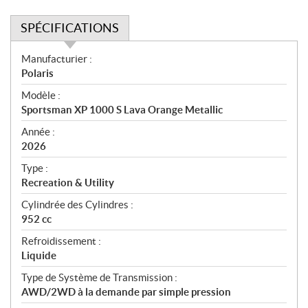
SPÉCIFICATIONS
S
Manufacturier :
p
Polaris
é
Modèle :
c
Sportsman XP 1000 S Lava Orange Metallic
i
f
Année :
i
2026
c
Type :
a
Recreation & Utility
t
Cylindrée des Cylindres :
i
952 cc
o
n
Refroidissement :
s
Liquide
Type de Système de Transmission :
AWD/2WD à la demande par simple pression