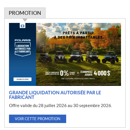
PROMOTION
P
r
o
m
o
t
i
o
n
GRANDE LIQUIDATION AUTORISÉE PAR LE
FABRICANT
Offre valide du 28 juillet 2026 au 30 septembre 2026.
VOIR CETTE PROMOTION