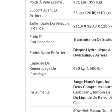
Poids À Vide Estimé :
791 Lbs (359 Kg)
Support Avant Et
55 kg (120 lb)/110 kg (
Arrière :
Taille Totale Du Véhicule
211,4 X 120,9 X 128,9 
(l X L X H) :
Frein De
Transmission De Stati
Stationnement :
Disque Hydraulique À 3
Freins Avant Et Arrière :
Hydraulique Arrière
Capacité De
Remorquage De
680 kg (1 500 lb)
L’attelage :
Jauge Numérique, Indi
Deux Compteurs Journa
Instruments :
Carburant, Témoin De 
Du Liquide De Refroid
C.c.
50w High Beam, Dual 