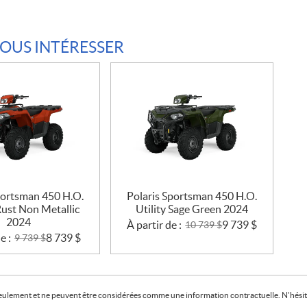
VOUS INTÉRESSER
portsman 450 H.O.
Polaris Sportsman 450 H.O.
ust Non Metallic
Utility Sage Green 2024
2024
À partir de :
9 739
$
10 739
$
e :
8 739
$
9 739
$
f seulement et ne peuvent être considérées comme une information contractuelle. N'hésite