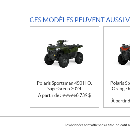
CES MODÈLES PEUVENT AUSSI 
Polaris Sportsman 450 H.O.
Polaris S
Sage Green 2024
Orange R
À partir de :
8 739
$
9 739
$
À partir d
Les données sont affichées à titre indicati