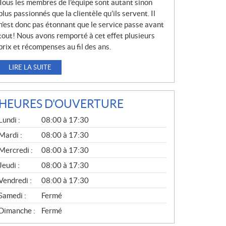
Tous les membres de l’équipe sont autant sinon
plus passionnés que la clientèle qu’ils servent. Il
n’est donc pas étonnant que le service passe avant
tout! Nous avons remporté à cet effet plusieurs
prix et récompenses au fil des ans.
LIRE LA SUITE
HEURES D'OUVERTURE
G
Lundi :
08:00 à 17:30
É
N
Mardi :
08:00 à 17:30
É
Mercredi :
08:00 à 17:30
R
A
Jeudi :
08:00 à 17:30
L
Vendredi :
08:00 à 17:30
Samedi :
Fermé
Dimanche :
Fermé