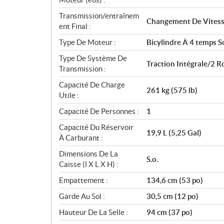
Transmission/entraînem
Changement De Vitesse
ent Final :
Type De Moteur :
Bicylindre À 4 temps S
Type De Système De
Traction Intégrale/2 
Transmission :
Capacité De Charge
261 kg (575 lb)
Utile :
Capacité De Personnes :
1
Capacité Du Réservoir
19,9 L (5,25 Gal)
À Carburant :
Dimensions De La
S.o.
Caisse (l X L X H) :
Empattement :
134,6 cm (53 po)
Garde Au Sol :
30,5 cm (12 po)
Hauteur De La Selle :
94 cm (37 po)