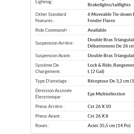
Lighting :
Brakelights/taillights
Other Standard
6 Moveable Tie-down Po
Features :
Fender Flares
Ride Command+ :
Available
Double Bras Triangulai
Suspension Arrière :
Débattement De 26 cm
Suspension Avant :
Double Bras Triangula
Système De
Lock & Ride, Rangemen
Chargement :
L (2 Gal)
Type D’attelage :
Récepteur De 3,2 cm (1
Direction Assistée
Eps Multisélection
Électronique :
Pneus Arrière :
Cst 26 X 10
Pneus Avant :
Cst 26 X 8
Roues :
Acier 35,5 cm (14 Po)