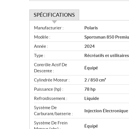
SPÉCIFICATIONS
S
Manufacturier :
Polaris
p
Modèle :
Sportsman 850 Premium
é
c
Année :
2024
i
Type :
Récréatifs et utilitaires
f
i
Contrôle Actif De
Équipé
c
Descente :
a
Cylindrée Moteur :
2 / 850 cm³
t
Puissance (hp) :
78 hp
i
o
Refroidissement :
Liquide
n
Système De
s
Injection Électronique
Carburant/batterie :
Système De Frein
Équipé
Moteur (ebs) :