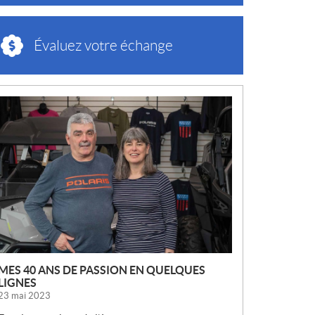
Évaluez votre échange
N
O
U
V
E
L
L
E
S
MES 40 ANS DE PASSION EN QUELQUES
LIGNES
23 mai 2023