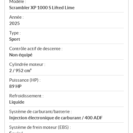
Modèle :
c
Scrambler XP 1000 S Lifted Lime
i
f
Année :
i
2025
c
Type :
a
Sport
t
Contrôle actif de descente :
i
Non équipé
o
n
Cylindrée moteur :
s
2 / 952 cm³
Puissance (HP) :
89 HP
Refroidissement :
Liquide
Système de carburant/batterie :
Injection électronique de carburant / 400 ADF
Système de frein moteur (EBS) :