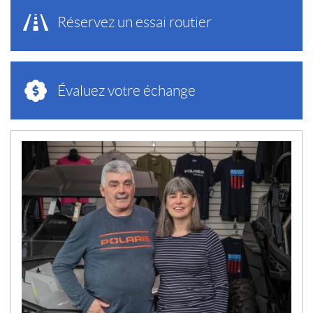
Réservez un essai routier
Évaluez votre échange
N
O
U
V
E
L
L
E
S