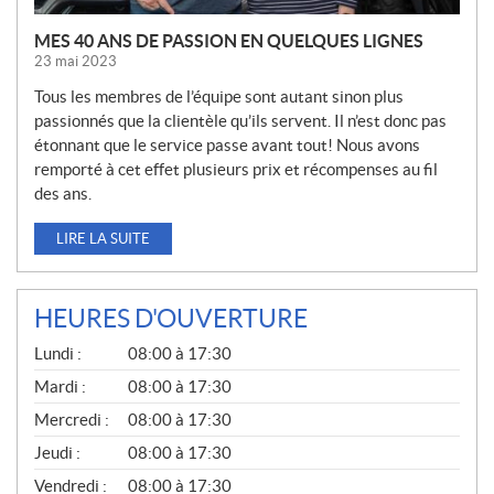
MES 40 ANS DE PASSION EN QUELQUES LIGNES
23 mai 2023
Tous les membres de l’équipe sont autant sinon plus
passionnés que la clientèle qu’ils servent. Il n’est donc pas
étonnant que le service passe avant tout! Nous avons
remporté à cet effet plusieurs prix et récompenses au fil
des ans.
LIRE LA SUITE
HEURES D'OUVERTURE
G
Lundi :
08:00 à 17:30
É
N
Mardi :
08:00 à 17:30
É
Mercredi :
08:00 à 17:30
R
A
Jeudi :
08:00 à 17:30
L
Vendredi :
08:00 à 17:30