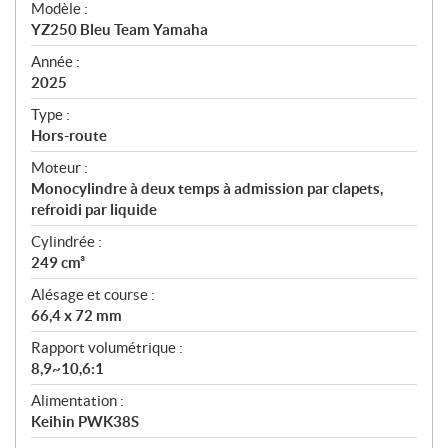
Modèle :
c
YZ250 Bleu Team Yamaha
i
f
Année :
i
2025
c
Type :
a
Hors-route
t
Moteur :
i
Monocylindre à deux temps à admission par clapets,
o
refroidi par liquide
n
s
Cylindrée :
249 cm³
Alésage et course :
66,4 x 72 mm
Rapport volumétrique :
8,9~10,6:1
Alimentation :
Keihin PWK38S