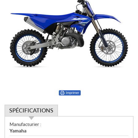
Imprimer
SPÉCIFICATIONS
S
Manufacturier :
p
Yamaha
é