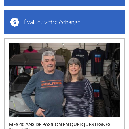
Évaluez votre échange
N
O
U
V
E
L
L
E
S
MES 40 ANS DE PASSION EN QUELQUES LIGNES