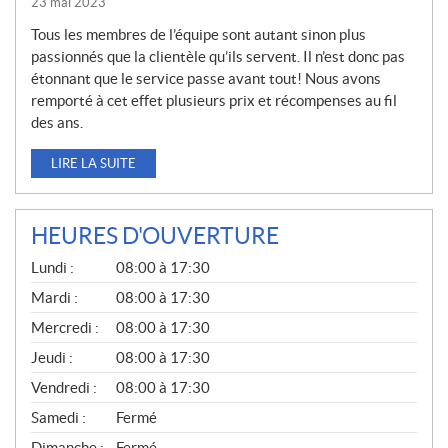
23 mai 2023
Tous les membres de l’équipe sont autant sinon plus
passionnés que la clientèle qu’ils servent. Il n’est donc pas
étonnant que le service passe avant tout! Nous avons
remporté à cet effet plusieurs prix et récompenses au fil
des ans.
LIRE LA SUITE
HEURES D'OUVERTURE
G
Lundi :
08:00 à 17:30
É
N
Mardi :
08:00 à 17:30
É
Mercredi :
08:00 à 17:30
R
A
Jeudi :
08:00 à 17:30
L
Vendredi :
08:00 à 17:30
Samedi :
Fermé
Dimanche :
Fermé