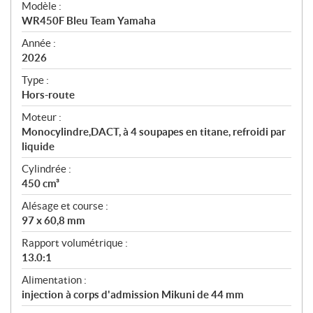
Modèle :
c
WR450F Bleu Team Yamaha
i
f
Année :
i
2026
c
Type :
a
Hors-route
t
Moteur :
i
Monocylindre,DACT, à 4 soupapes en titane, refroidi par
o
liquide
n
s
Cylindrée :
450 cm³
Alésage et course :
97 x 60,8 mm
Rapport volumétrique :
13.0:1
Alimentation :
injection à corps d'admission Mikuni de 44 mm