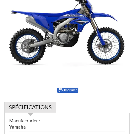
Imprimer
SPÉCIFICATIONS
S
Manufacturier :
p
Yamaha
é