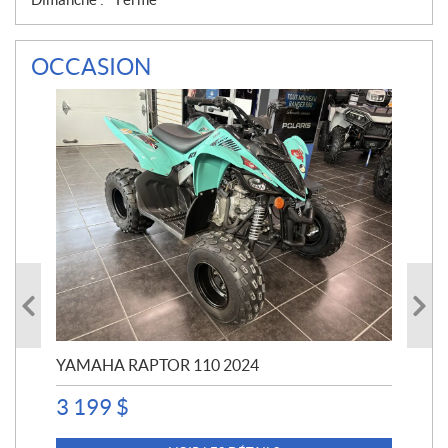
OCCASION
YAMAHA RAPTOR 110 2024
YA
3 199
$
4 5
4 