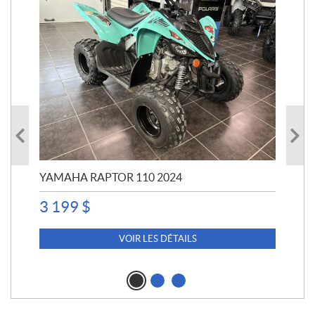
YAMAHA RAPTOR 110 2024
YA
3 199
$
4 5
4 
VOIR LES DÉTAILS