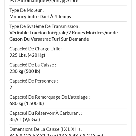
Pvt Automatique H/l/n/r/p; Arbre
Type De Moteur :
Monocylindre Dact À 4 Temps
Type De Système De Transmission :
Véritable Traction Intégrale/2 Roues Motrices/mode
Gazon Du Versatrac Turf Sur Demande
Capacité De Charge Utile :
925 Lbs. (420 Kg)
Capacité De La Caisse :
230 kg (500 lb)
Capacité De Personnes :
2
Capacité De Remorquage De L’attelage :
680 kg (1 500 lb)
Capacité Du Réservoir À Carburant :
35,9 L (9,5 Gal)
Dimensions De La Caisse (l X L X H) :
84,5 X 123,6 X 31,2 cm (33,3 X 48,7 X 12,3 po)