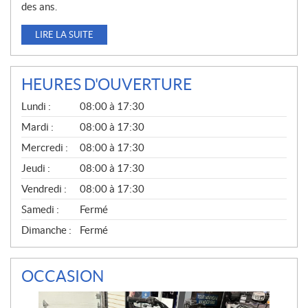
des ans.
LIRE LA SUITE
HEURES D'OUVERTURE
G
Lundi :
08:00 à 17:30
É
N
Mardi :
08:00 à 17:30
É
Mercredi :
08:00 à 17:30
R
A
Jeudi :
08:00 à 17:30
L
Vendredi :
08:00 à 17:30
Samedi :
Fermé
Dimanche :
Fermé
OCCASION