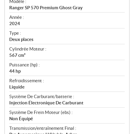
Modèle :
c
Ranger SP 570 Premium Ghost Gray
i
f
Année :
i
2024
c
Type :
a
Deux places
t
Cylindrée Moteur :
i
567 cm³
o
n
Puissance (hp) :
s
44 hp
Refroidissement :
Liquide
Système De Carburant/batterie :
Injection Électronique De Carburant
Système De Frein Moteur (ebs) :
Non Équipé
Transmission/entraînement Final :