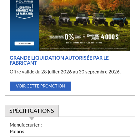
m
o
t
i
o
n
GRANDE LIQUIDATION AUTORISÉE PAR LE
FABRICANT
Offre valide du 28 juillet 2026 au 30 septembre 2026.
VOIR CETTE PROMOTION
SPÉCIFICATIONS
S
Manufacturier :
p
Polaris
é