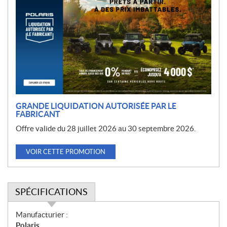
r
o
m
o
t
i
o
n
GRANDE LIQUIDATION AUTORISÉE PAR LE
FABRICANT
Offre valide du 28 juillet 2026 au 30 septembre 2026.
VOIR CETTE PROMOTION
SPÉCIFICATIONS
S
Manufacturier :
p
Polaris