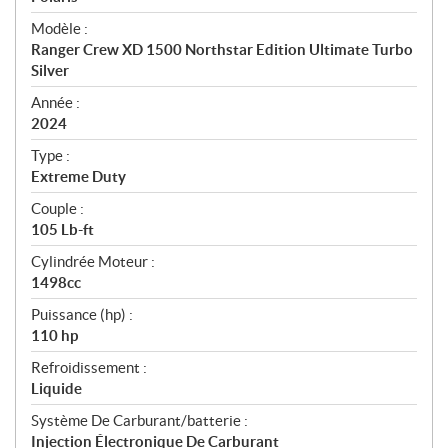
é
Modèle :
c
Ranger Crew XD 1500 Northstar Edition Ultimate Turbo
i
Silver
f
i
Année :
2024
c
a
Type :
t
Extreme Duty
i
Couple :
o
105 Lb-ft
n
s
Cylindrée Moteur :
1498cc
Puissance (hp) :
110 hp
Refroidissement :
Liquide
Système De Carburant/batterie :
Injection Électronique De Carburant