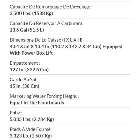
Capacité De Remorquage De L’attelage :
3,500 Lbs. (1588 Kg)
Capacité Du Réservoir À Carburant :
13.6 Gal (51.5 L)
Dimensions De La Caisse (l X L X H) :
43.4 X 56 X 13.4 In (110.2 X 142.2 X 34 Cm) Equipped
With Power Box Lift
Empattement :
127 In. (322.6 Cm)
Garde Au Sol :
15 In. (38 Cm)
Marketing Water Fording Height :
Equal To The Floorboards
Pnbv :
5,035 Lbs. (2,284 Kg)
Poids À Vide Estimé :
3,323 Lb. (1,507 Kg)