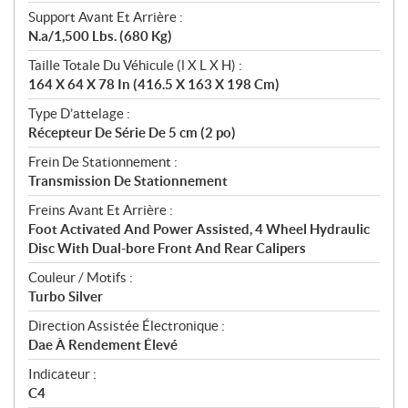
Support Avant Et Arrière :
N.a/1,500 Lbs. (680 Kg)
Taille Totale Du Véhicule (l X L X H) :
164 X 64 X 78 In (416.5 X 163 X 198 Cm)
Type D’attelage :
Récepteur De Série De 5 cm (2 po)
Frein De Stationnement :
Transmission De Stationnement
Freins Avant Et Arrière :
Foot Activated And Power Assisted, 4 Wheel Hydraulic
Disc With Dual-bore Front And Rear Calipers
Couleur / Motifs :
Turbo Silver
Direction Assistée Électronique :
Dae À Rendement Élevé
Indicateur :
C4