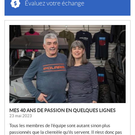
Évaluez votre échange
N
O
U
V
E
L
L
E
S
MES 40 ANS DE PASSION EN QUELQUES LIGNES
23 mai 2023
Tous les membres de l’équipe sont autant sinon plus
passionnés que la clientèle qu’ils servent. Il n’est donc pas