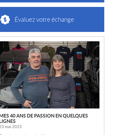
Évaluez votre échange
N
O
U
V
E
L
L
E
S
MES 40 ANS DE PASSION EN QUELQUES
LIGNES
23 mai 2023