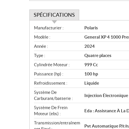
SPÉCIFICATIONS
S
Manufacturier :
Polaris
p
Modèle :
General XP 4 1000 Pre
é
c
Année :
2024
i
Type :
Quatre places
f
i
Cylindrée Moteur :
999 Cc
c
Puissance (hp) :
100 hp
a
Refroidissement :
Liquide
t
i
Système De
Injection Électroniqu
o
Carburant/batterie :
n
Système De Frein
s
Eda : Assistance À La
Moteur (ebs) :
Transmission/entraînem
Pvt Automatique P/r/n
ent Final :