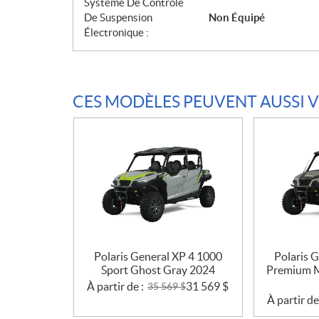
Système De Contrôle
De Suspension
Non Équipé
Électronique :
CES MODÈLES PEUVENT AUSSI 
Polaris General XP 4 1000
Polaris 
Sport Ghost Gray 2024
Premium M
À partir de :
31 569
$
35 569
$
À partir de