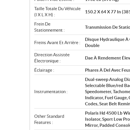
Taille Totale Du Véhicule
150.2 X 64 X 77 In (38
(l X L X H) :
Frein De
Transmission De Stat
Stationnement :
Disque Hydraulique À 
Freins Avant Et Arrière :
Double
Direction Assistée
Dae À Rendement Éle
Électronique :
Éclairage :
Phares À Del Avec Feux
Dual-sweep Analog Dia
Selectable Blue/red Ba
Instrumentation :
Speedometer, Tachomet
Indicator, Fuel Gauge,
Codes, Seat Belt Remin
Polaris Hd 4500 Lb Wi
Other Standard
Isolator, Sport Low Pr
Features :
Mirror, Padded Consol