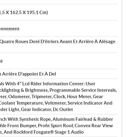
1.5 X 162.5 X 195.1 Cm)
ionnement
Quatre Roues Doté D'étriers Avant Et Arrière À Alésage
vé
 Arrière D’appoint Et À Del
ls With 4" Lcd Rider Information Center: User
cklighting & Brightness, Programmable Service Intervals,
er, Odometer, Tripmeter, Clock, Hour Meter, Gear
 Coolant Temperature, Voltmeter, Service Indicator And
der Light, Gear Indicator, Dc Outlet
nch With Synthetic Rope, Aluminum Fairlead & Rubber
ofile Front Bumper, Profit Sport Roof, Convex Rear View
e, And Rockford Fosgate® Stage 1 Audio