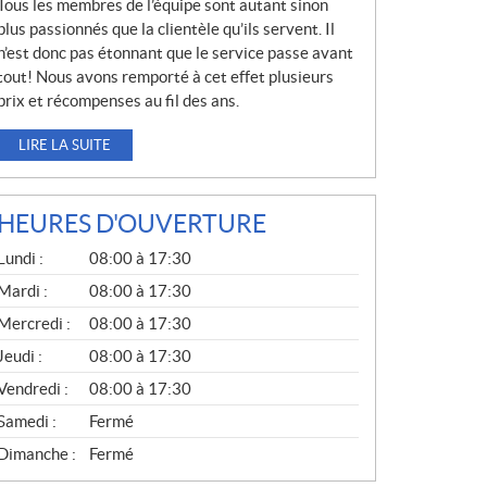
Tous les membres de l’équipe sont autant sinon
plus passionnés que la clientèle qu’ils servent. Il
n’est donc pas étonnant que le service passe avant
tout! Nous avons remporté à cet effet plusieurs
prix et récompenses au fil des ans.
LIRE LA SUITE
HEURES D'OUVERTURE
G
Lundi :
08:00 à 17:30
É
N
Mardi :
08:00 à 17:30
É
Mercredi :
08:00 à 17:30
R
A
Jeudi :
08:00 à 17:30
L
Vendredi :
08:00 à 17:30
Samedi :
Fermé
Dimanche :
Fermé