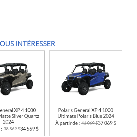
VOUS INTÉRESSER
General XP 4 1000
Polaris General XP 4 1000
atte Silver Quartz
Ultimate Polaris Blue 2024
2024
À partir de :
37 069
$
41 069
$
 :
34 569
$
38 569
$