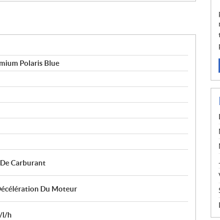
mium Polaris Blue
e De Carburant
 Décélération Du Moteur
/l/h