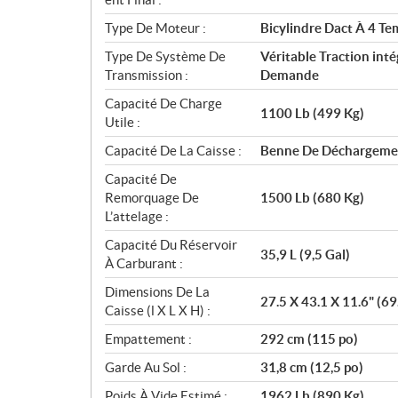
Type De Moteur :
Bicylindre Dact À 4 Te
Type De Système De
Véritable Traction int
Transmission :
Demande
Capacité De Charge
1100 Lb (499 Kg)
Utile :
Capacité De La Caisse :
Benne De Déchargement
Capacité De
Remorquage De
1500 Lb (680 Kg)
L’attelage :
Capacité Du Réservoir
35,9 L (9,5 Gal)
À Carburant :
Dimensions De La
27.5 X 43.1 X 11.6" (6
Caisse (l X L X H) :
Empattement :
292 cm (115 po)
Garde Au Sol :
31,8 cm (12,5 po)
Poids À Vide Estimé :
1962 Lb (890 Kg)