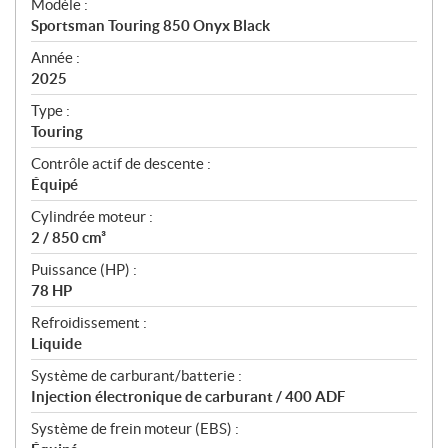
Modèle :
c
Sportsman Touring 850 Onyx Black
i
f
Année :
i
2025
c
Type :
a
Touring
t
Contrôle actif de descente :
i
Équipé
o
n
Cylindrée moteur :
s
2 / 850 cm³
Puissance (HP) :
78 HP
Refroidissement :
Liquide
Système de carburant/batterie :
Injection électronique de carburant / 400 ADF
Système de frein moteur (EBS) :