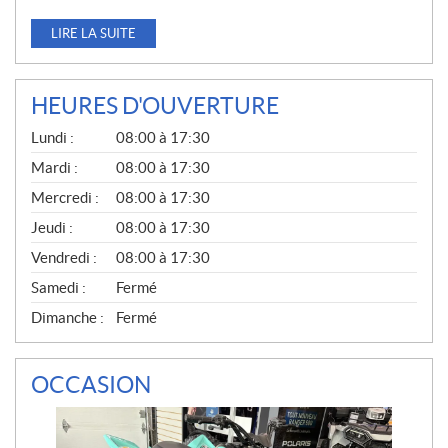
LIRE LA SUITE
HEURES D'OUVERTURE
G
Lundi :
08:00 à 17:30
É
N
Mardi :
08:00 à 17:30
É
Mercredi :
08:00 à 17:30
R
A
Jeudi :
08:00 à 17:30
L
Vendredi :
08:00 à 17:30
Samedi :
Fermé
Dimanche :
Fermé
OCCASION