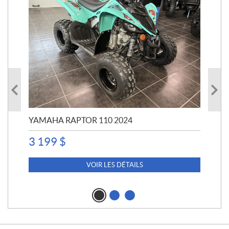
YAMAHA RAPTOR 110 2024
YA
3 199
$
4 5
4 
VOIR LES DÉTAILS