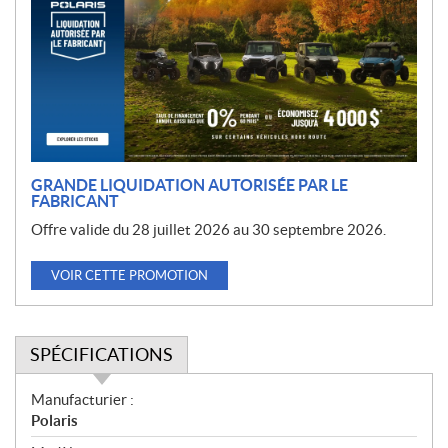
m
o
t
i
o
n
GRANDE LIQUIDATION AUTORISÉE PAR LE
FABRICANT
Offre valide du 28 juillet 2026 au 30 septembre 2026.
VOIR CETTE PROMOTION
SPÉCIFICATIONS
S
Manufacturier :
p
Polaris
é