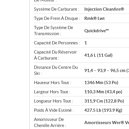
Système De Carburant :
Injection Cleanfire®
Type De Frein À Disque :
Rmk® Lwt
Type De Système De
Quickdrive™
Transmission :
Capacité De Personnes :
1
Capacité Du Réservoir
41,6 L (11 Gal)
À Carburant :
Distance Du Centre Du
91,4 – 93,9 – 96,5 cm (
Ski :
Hauteur Hors Tout :
1346 Mm (53 Po)
Largeur Hors Tout :
110,3 Mm (43,4 po)
Longueur Hors Tout :
311,9 Cm (122,8 Po)
Poids À Vide Estimé :
427.5 Lb (193.9 Kg)
Amortisseur De
Amortisseurs Wer® Ve
Chenille Arrière :