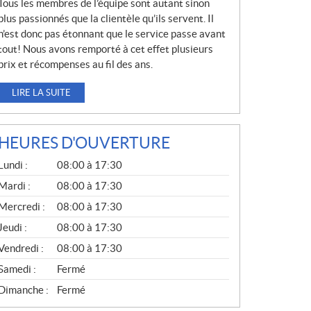
Tous les membres de l’équipe sont autant sinon
plus passionnés que la clientèle qu’ils servent. Il
n’est donc pas étonnant que le service passe avant
tout! Nous avons remporté à cet effet plusieurs
prix et récompenses au fil des ans.
LIRE LA SUITE
HEURES D'OUVERTURE
G
Lundi :
08:00 à 17:30
É
N
Mardi :
08:00 à 17:30
É
Mercredi :
08:00 à 17:30
R
A
Jeudi :
08:00 à 17:30
L
Vendredi :
08:00 à 17:30
Samedi :
Fermé
Dimanche :
Fermé