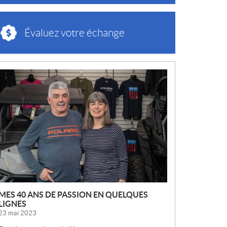
Évaluez votre échange
N
O
U
V
E
L
L
E
S
MES 40 ANS DE PASSION EN QUELQUES
LIGNES
23 mai 2023