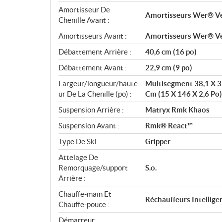
Amortisseur De
Amortisseurs Wer® Ve
Chenille Avant :
Amortisseurs Avant :
Amortisseurs Wer® Ve
Débattement Arrière :
40,6 cm (16 po)
Débattement Avant :
22,9 cm (9 po)
Largeur/longueur/haute
Multisegment 38,1 X 37
ur De La Chenille (po) :
Cm (15 X 146 X 2,6 Po)
Suspension Arrière :
Matryx Rmk Khaos
Suspension Avant :
Rmk® React™
Type De Ski :
Gripper
Attelage De
Remorquage/support
S.o.
Arrière :
Chauffe-main Et
Réchauffeurs Intellige
Chauffe-pouce :
Démarreur