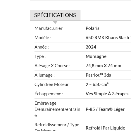
SPÉCIFICATIONS
S
Manufacturier :
Polaris
p
Modèle :
650 RMK Khaos Slash
é
c
Année :
2024
i
Type :
Montagne
f
i
Alésage X Course :
74,8 mm X 74 mm
c
Allumage :
Patriot™ 3ds
a
Cylindrée Moteur :
2 – 650 cm³
t
i
Échappement :
Ves Simple À 3 étapes
o
Embrayage
n
D’entraînement/entraîn
P-85 / Team® Léger
s
é :
Refroidissement / Type
Refroidi Par Liquide
De Moteur :