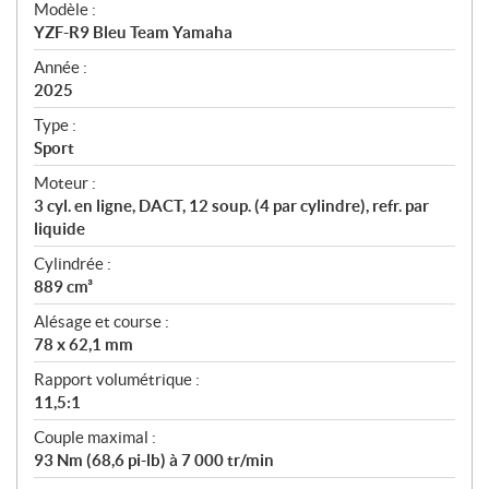
Modèle :
c
YZF-R9 Bleu Team Yamaha
i
f
Année :
i
2025
c
Type :
a
Sport
t
Moteur :
i
3 cyl. en ligne, DACT, 12 soup. (4 par cylindre), refr. par
o
liquide
n
s
Cylindrée :
889 cm³
Alésage et course :
78 x 62,1 mm
Rapport volumétrique :
11,5:1
Couple maximal :
93 Nm (68,6 pi-lb) à 7 000 tr/min