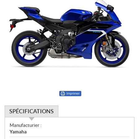
Imprimer
SPÉCIFICATIONS
S
Manufacturier :
p
Yamaha
é