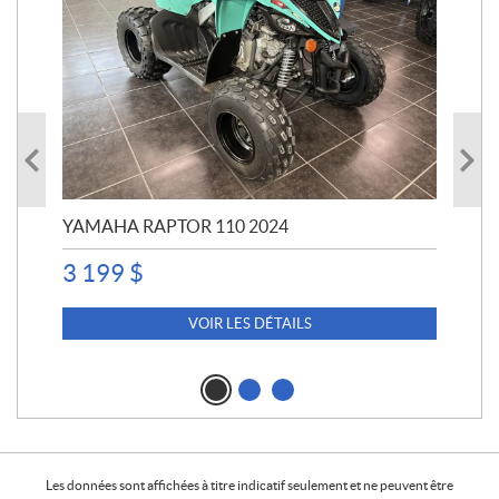
YAMAHA RAPTOR 110 2024
YA
3 199
$
4 5
4 
VOIR LES DÉTAILS
Les données sont affichées à titre indicatif seulement et ne peuvent être