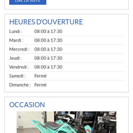
LIRE LA SUITE
HEURES D'OUVERTURE
G
Lundi :
08:00 à 17:30
É
N
Mardi :
08:00 à 17:30
É
Mercredi :
08:00 à 17:30
R
A
Jeudi :
08:00 à 17:30
L
Vendredi :
08:00 à 17:30
Samedi :
Fermé
Dimanche :
Fermé
OCCASION