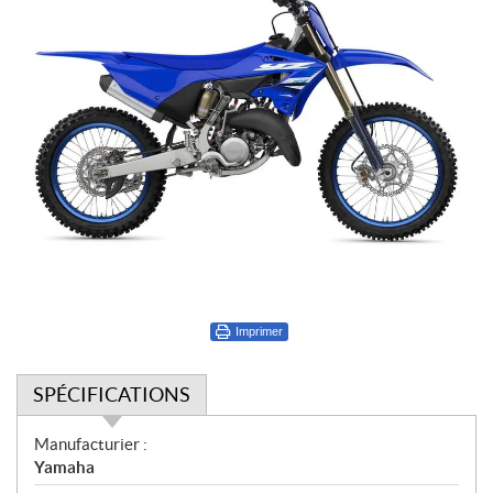
Imprimer
SPÉCIFICATIONS
S
Manufacturier :
p
Yamaha
é