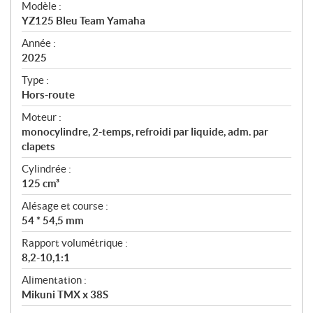
Modèle :
c
YZ125 Bleu Team Yamaha
i
f
Année :
i
2025
c
Type :
a
Hors-route
t
Moteur :
i
monocylindre, 2-temps, refroidi par liquide, adm. par
o
clapets
n
s
Cylindrée :
125 cm³
Alésage et course :
54 * 54,5 mm
Rapport volumétrique :
8,2-10,1:1
Alimentation :
Mikuni TMX x 38S