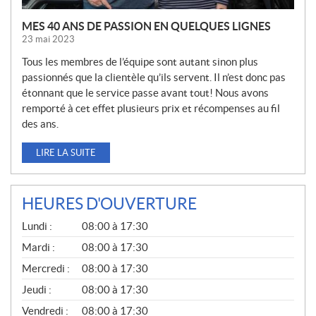
MES 40 ANS DE PASSION EN QUELQUES LIGNES
23 mai 2023
Tous les membres de l’équipe sont autant sinon plus
passionnés que la clientèle qu’ils servent. Il n’est donc pas
étonnant que le service passe avant tout! Nous avons
remporté à cet effet plusieurs prix et récompenses au fil
des ans.
LIRE LA SUITE
HEURES D'OUVERTURE
G
Lundi :
08:00 à 17:30
É
N
Mardi :
08:00 à 17:30
É
Mercredi :
08:00 à 17:30
R
A
Jeudi :
08:00 à 17:30
L
Vendredi :
08:00 à 17:30