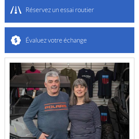
Réservez un essai routier
Évaluez votre échange
N
O
U
V
E
L
L
E
S