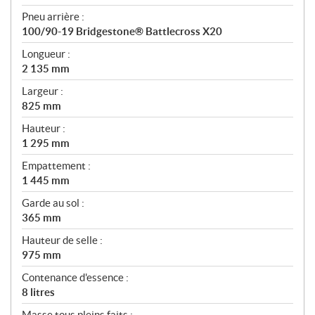
Pneu arrière :
100/90-19 Bridgestone® Battlecross X20
Longueur :
2 135 mm
Largeur :
825 mm
Hauteur :
1 295 mm
Empattement :
1 445 mm
Garde au sol :
365 mm
Hauteur de selle :
975 mm
Contenance d'essence :
8 litres
Masse tous pleins faits :