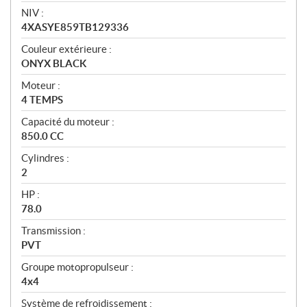
NIV :
4XASYE859TB129336
Couleur extérieure :
ONYX BLACK
Moteur :
4 TEMPS
Capacité du moteur :
850.0 CC
Cylindres :
2
HP :
78.0
Transmission :
PVT
Groupe motopropulseur :
4x4
Système de refroidissement :