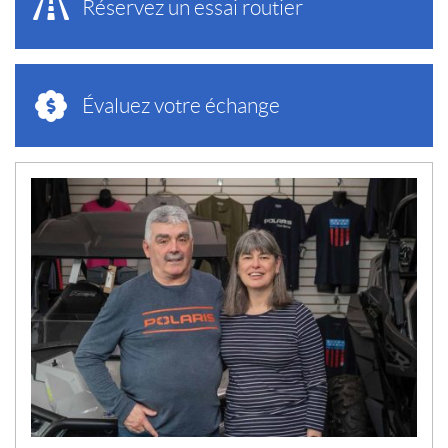
Réservez un essai routier
Évaluez votre échange
N
O
U
V
E
L
L
E
S