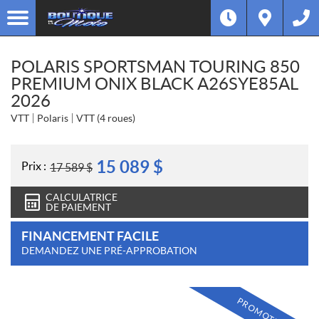
POLARIS SPORTSMAN TOURING 850
PREMIUM ONIX BLACK A26SYE85AL
2026
VTT
Polaris
VTT (4 roues)
15 089
$
Prix :
17 589
$
CALCULATRICE
DE PAIEMENT
FINANCEMENT FACILE
DEMANDEZ UNE PRÉ-APPROBATION
PROMOTION