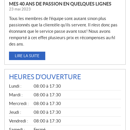
MES 40 ANS DE PASSION EN QUELQUES LIGNES
23 mai 2023
Tous les membres de l’équipe sont autant sinon plus
passionnés que la clientèle qu’ils servent. Il n’est donc pas
étonnant que le service passe avant tout! Nous avons
remporté à cet effet plusieurs prix et récompenses au fil
des ans.
LIRE LA SUITE
HEURES D'OUVERTURE
G
Lundi :
08:00 à 17:30
É
N
Mardi :
08:00 à 17:30
É
Mercredi :
08:00 à 17:30
R
A
Jeudi :
08:00 à 17:30
L
Vendredi :
08:00 à 17:30
Samedi :
Fermé