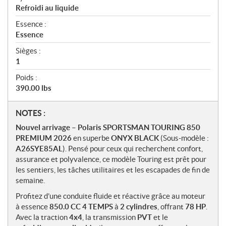
Refroidi au liquide
Essence :
Essence
Sièges :
1
Poids :
390.00 lbs
N
NOTES :
o
Nouvel arrivage – Polaris SPORTSMAN TOURING 850
t
PREMIUM 2026
en superbe
ONYX BLACK
(Sous-modèle :
e
A26SYE85AL
). Pensé pour ceux qui recherchent confort,
s
assurance et polyvalence, ce modèle Touring est prêt pour
les sentiers, les tâches utilitaires et les escapades de fin de
semaine.
Profitez d’une conduite fluide et réactive grâce au moteur
à essence
850.0 CC
4 TEMPS
à
2 cylindres
, offrant
78 HP
.
Avec la traction
4x4
, la transmission
PVT
et le