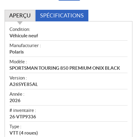
APERÇU
SPÉCIFICATIONS
A
Condition:
p
Véhicule neuf
e
Manufacturier :
r
Polaris
ç
u
Modèle :
SPORTSMAN TOURING 850 PREMIUM ONIX BLACK
Version :
A26SYE85AL
Année :
2026
# inventaire :
26-VTP9336
Type :
VTT (4 roues)