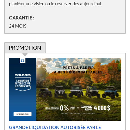
planifier une visite ou le réserver dès aujourd’hui.
GARANTIE :
24 MOIS
PROMOTION
P
r
o
m
o
t
i
o
n
GRANDE LIQUIDATION AUTORISÉE PAR LE