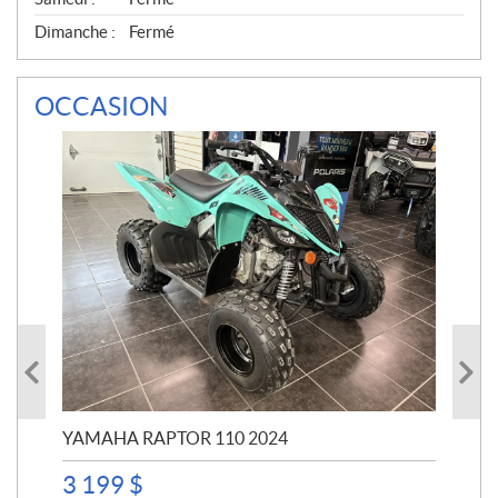
Dimanche :
Fermé
OCCASION
YAMAHA RAPTOR 110 2024
YA
3 199
$
4 5