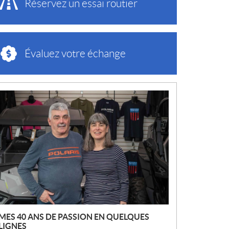
Réservez un essai routier
Évaluez votre échange
N
O
U
V
E
L
L
E
S
MES 40 ANS DE PASSION EN QUELQUES
LIGNES