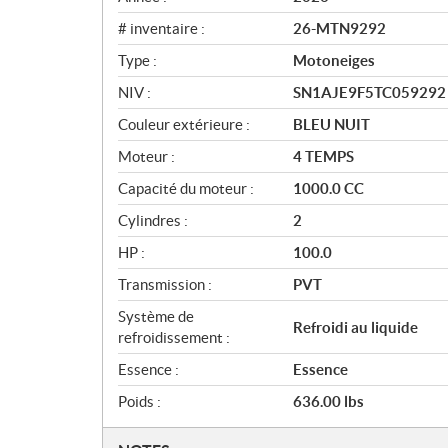
# inventaire :
26-MTN9292
Type :
Motoneiges
NIV :
SN1AJE9F5TC059292
Couleur extérieure :
BLEU NUIT
Moteur :
4 TEMPS
Capacité du moteur :
1000.0 CC
Cylindres :
2
HP :
100.0
Transmission :
PVT
Système de
Refroidi au liquide
refroidissement :
Essence :
Essence
Poids :
636.00 lbs