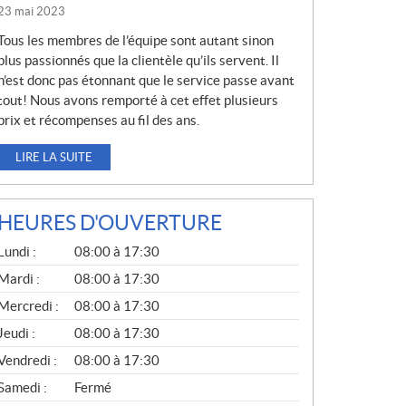
23 mai 2023
Tous les membres de l’équipe sont autant sinon
plus passionnés que la clientèle qu’ils servent. Il
n’est donc pas étonnant que le service passe avant
tout! Nous avons remporté à cet effet plusieurs
prix et récompenses au fil des ans.
LIRE LA SUITE
HEURES D'OUVERTURE
G
Lundi :
08:00 à 17:30
É
N
Mardi :
08:00 à 17:30
É
Mercredi :
08:00 à 17:30
R
A
Jeudi :
08:00 à 17:30
L
Vendredi :
08:00 à 17:30
Samedi :
Fermé