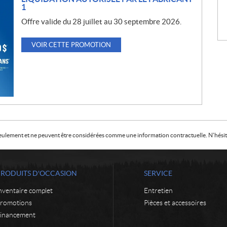
1
Offre valide du 28 juillet au 30 septembre 2026.
VOIR CETTE PROMOTION
f seulement et ne peuvent être considérées comme une information contractuelle. N'hésite
PRODUITS D'OCCASION
SERVICE
nventaire complet
Entretien
romotions
Pièces et accessoires
inancement