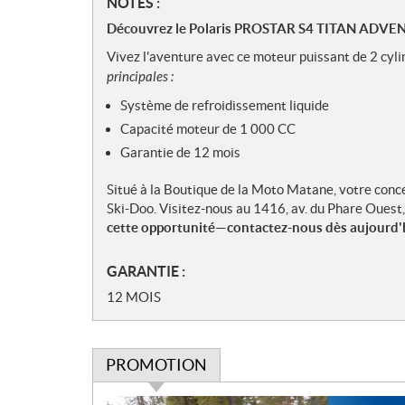
N
NOTES :
o
Découvrez le Polaris PROSTAR S4 TITAN ADVE
t
Vivez l'aventure avec ce moteur puissant de 2 cyl
e
principales :
s
Système de refroidissement liquide
Capacité moteur de 1 000 CC
Garantie de 12 mois
Situé à la Boutique de la Moto Matane, votre conc
Ski-Doo. Visitez-nous au 1416, av. du Phare Oues
cette opportunité—contactez-nous dès aujourd'h
GARANTIE :
12 MOIS
PROMOTION
P