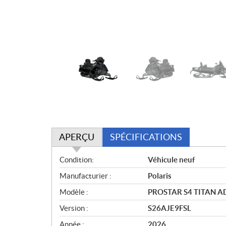
APERÇU
SPÉCIFICATIONS
A
Condition:
Véhicule neuf
p
Manufacturier :
Polaris
e
r
Modèle :
PROSTAR S4 TITAN 
ç
Version :
S26AJE9FSL
u
Année :
2026