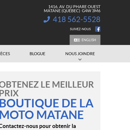
1416, AV. DU PHARE OUEST
MATANE
(QUÉBEC)
G4W 3M6
418 562-5528
INFORMATION :
SUIVEZ-NOUS
ENGLISH
IÈCES
BLOGUE
NOUS JOINDRE
OBTENEZ LE MEILLEUR
PRIX
BOUTIQUE DE LA
MOTO MATANE
Contactez-nous pour obtenir la