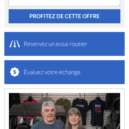
PROFITEZ DE CETTE OFFRE
Réservez un essai routier
Évaluez votre échange
N
O
U
V
E
L