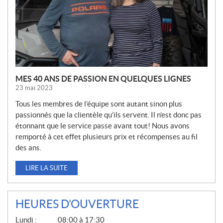
L
E
S
MES 40 ANS DE PASSION EN QUELQUES LIGNES
23 mai 2023
Tous les membres de l’équipe sont autant sinon plus
passionnés que la clientèle qu’ils servent. Il n’est donc pas
étonnant que le service passe avant tout! Nous avons
remporté à cet effet plusieurs prix et récompenses au fil
des ans.
LIRE LA SUITE
HEURES D'OUVERTURE
G
Lundi :
08:00 à 17:30