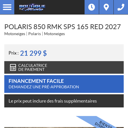
POLARIS 850 RMK SPS 165 RED 2027
Motoneiges
Polaris
Motoneiges
21 299
$
Prix :
CALCULATRICE
DE PAIEMENT
FINANCEMENT FACILE
DEMANDEZ UNE PRÉ-APPROBATION
Le prix peut inclure des frais supplémentaires
B
E
N
T
Ô
T
I
S
P
O
N
I
B
L