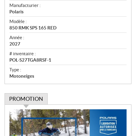
e
Manufacturier :
r
Polaris
ç
u
Modèle :
850 RMK SPS 165 RED
Année :
2027
# inventaire :
POL-S27TGA8RSF-1
Type :
Motoneiges
PROMOTION
P
r
o
m