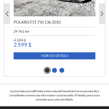
POLARIS FST 750 136 2010
POL
24 761
km
12 
3 199
$
10 
2 599
$
9 
VOIR LES DÉTAILS
Les données sont affichées à titre indicatif seulement et ne peuvent être
considérées comme une information contractuelle. N'hésitez pas à nous
consulter pour plus de détails.