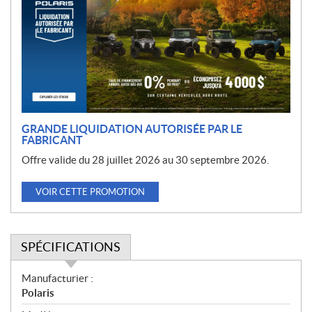
m
o
t
i
o
n
GRANDE LIQUIDATION AUTORISÉE PAR LE
FABRICANT
Offre valide du 28 juillet 2026 au 30 septembre 2026.
VOIR CETTE PROMOTION
SPÉCIFICATIONS
S
Manufacturier :
p
Polaris
é