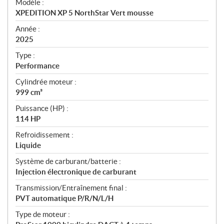
Modèle :
c
XPEDITION XP 5 NorthStar Vert mousse
i
f
Année :
i
2025
c
Type :
a
Performance
t
Cylindrée moteur :
i
999 cm³
o
n
Puissance (HP) :
s
114 HP
Refroidissement :
Liquide
Système de carburant/batterie :
Injection électronique de carburant
Transmission/Entraînement final :
PVT automatique P/R/N/L/H
Type de moteur :