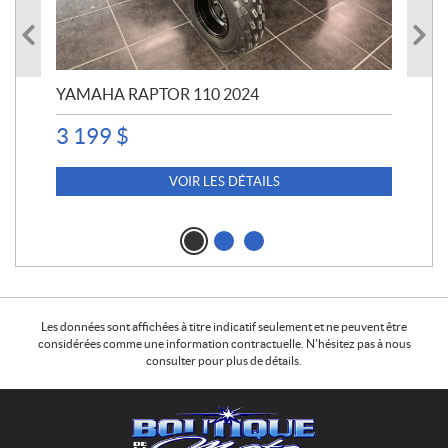
YAMAHA RAPTOR 110 2024
YA
3 199
$
4 5
4 
VOIR LES DÉTAILS
Les données sont affichées à titre indicatif seulement et ne peuvent être
considérées comme une information contractuelle. N'hésitez pas à nous
consulter pour plus de détails.
C
B
o
o