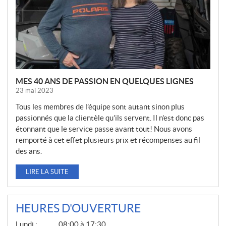
L
L
E
S
MES 40 ANS DE PASSION EN QUELQUES LIGNES
23 mai 2023
Tous les membres de l’équipe sont autant sinon plus
passionnés que la clientèle qu’ils servent. Il n’est donc pas
étonnant que le service passe avant tout! Nous avons
remporté à cet effet plusieurs prix et récompenses au fil
des ans.
LIRE LA SUITE
HEURES D'OUVERTURE
G
Lundi :
08:00 à 17:30