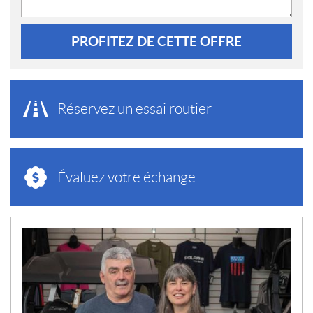
PROFITEZ DE CETTE OFFRE
Réservez un essai routier
Évaluez votre échange
N
O
U
V
E