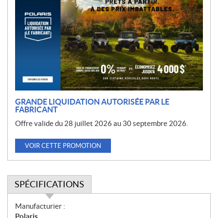
r
o
m
o
t
i
o
n
GRANDE LIQUIDATION AUTORISÉE PAR LE
FABRICANT
Offre valide du 28 juillet 2026 au 30 septembre 2026.
VOIR CETTE PROMOTION
SPÉCIFICATIONS
S
Manufacturier :
p
Polaris