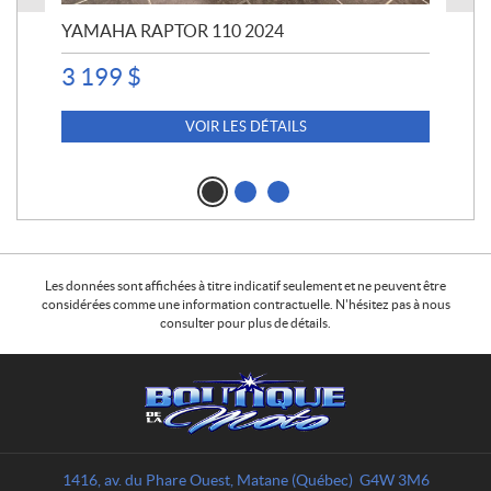
YAMAHA RAPTOR 110 2024
YA
3 199
$
4 5
4 
VOIR LES DÉTAILS
Les données sont affichées à titre indicatif seulement et ne peuvent être
considérées comme une information contractuelle. N'hésitez pas à nous
consulter pour plus de détails.
C
B
o
o
n
u
t
t
a
i
1416, av. du Phare Ouest
,
Matane
(Québec)
G4W 3M6