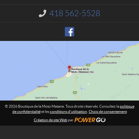
c
q
t
u
418 562-5528
I
e
n
d
f
o
e
r
l
m
a
a
M
t
o
i
o
t
n
o
M
:
a
t
a
n
© 2026 Boutique de la Moto Matane. Tous droits réservés. Consultez la
politique
e
de confidentialité
et les
conditions d'utilisation
.
Choix de consentement
Création de site Web
par