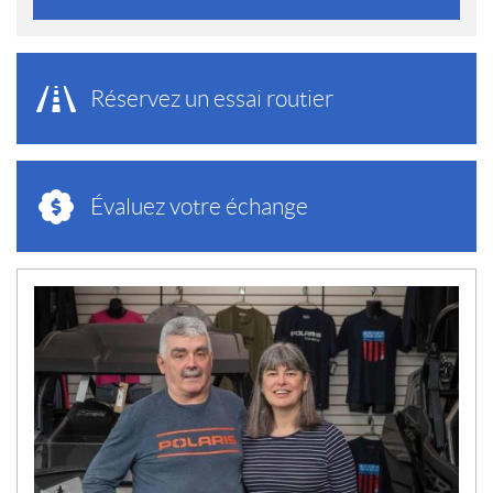
Réservez un essai routier
Évaluez votre échange
N
O
U
V
E
L
L
E