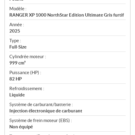
é
Modèle :
c
RANGER XP 1000 NorthStar Edition Ultimate Gris furtif
i
f
Année :
i
2025
c
Type :
a
Full-Size
t
Cylindrée moteur :
i
999 cm³
o
n
Puissance (HP) :
s
82 HP
Refroidissement :
Liquide
Système de carburant/batterie :
Injection électronique de carburant
Système de frein moteur (EBS) :
Non équipé