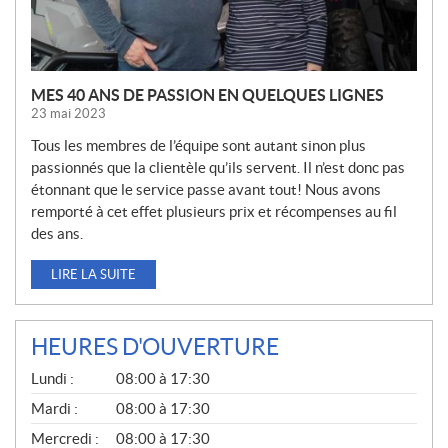
S
MES 40 ANS DE PASSION EN QUELQUES LIGNES
23 mai 2023
Tous les membres de l’équipe sont autant sinon plus
passionnés que la clientèle qu’ils servent. Il n’est donc pas
étonnant que le service passe avant tout! Nous avons
remporté à cet effet plusieurs prix et récompenses au fil
des ans.
LIRE LA SUITE
HEURES D'OUVERTURE
G
Lundi :
08:00 à 17:30
É
N
Mardi :
08:00 à 17:30
É
Mercredi :
08:00 à 17:30
R