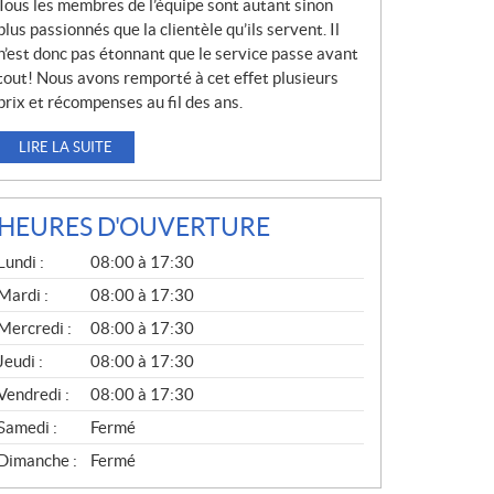
Tous les membres de l’équipe sont autant sinon
plus passionnés que la clientèle qu’ils servent. Il
n’est donc pas étonnant que le service passe avant
tout! Nous avons remporté à cet effet plusieurs
prix et récompenses au fil des ans.
LIRE LA SUITE
HEURES D'OUVERTURE
G
Lundi :
08:00 à 17:30
É
N
Mardi :
08:00 à 17:30
É
Mercredi :
08:00 à 17:30
R
A
Jeudi :
08:00 à 17:30
L
Vendredi :
08:00 à 17:30
Samedi :
Fermé
Dimanche :
Fermé