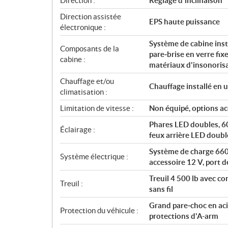
Direction :
Réglage d'inclinaison
Direction assistée
EPS haute puissance
électronique :
Système de cabine insta
Composants de la
pare‑brise en verre fix
cabine :
matériaux d'insonoris
Chauffage et/ou
Chauffage installé en u
climatisation :
Limitation de vitesse :
Non équipé, options ac
Phares LED doubles, 60
Éclairage :
feux arrière LED doubl
Système de charge 660 
Système électrique :
accessoire 12 V, port d
Treuil 4 500 lb avec c
Treuil :
sans fil
Grand pare‑choc en aci
Protection du véhicule :
protections d'A-arm