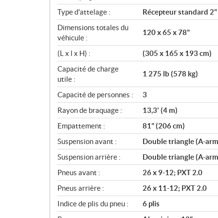
Type d'attelage :
Récepteur standard 2"
Dimensions totales du
120 x 65 x 78"
véhicule :
(L x l x H) :
(305 x 165 x 193 cm)
Capacité de charge
1 275 lb (578 kg)
utile :
Capacité de personnes :
3
Rayon de braquage :
13,3' (4 m)
Empattement :
81" (206 cm)
Suspension avant :
Double triangle (A-arm
Suspension arrière :
Double triangle (A-arm
Pneus avant :
26 x 9-12; PXT 2.0
Pneus arrière :
26 x 11-12; PXT 2.0
Indice de plis du pneu :
6 plis