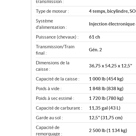
n
transmission :
s
Type de moteur :
4 temps, bicylindre, S
Système
Injection électronique
d'alimentation :
Puissance (chevaux) :
61 ch
Transmission/Train
Gén. 2
final :
Dimensions de la
36,75 x 54,25 x 12,5"
caisse :
Capacité de la caisse :
1 000 lb (454 kg)
Poids à vide :
1 848 lb (838 kg)
Poids à sec estimé :
1 720 lb (780 kg)
Capacité de carburant :
11,35 gal (43 L)
Garde au sol :
12,5" (31,75 cm)
Capacité de
2 500 lb (1 134 kg)
remorquage :