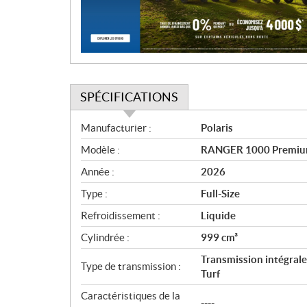
i
o
n
SPÉCIFICATIONS
S
Manufacturier :
Polaris
p
Modèle :
RANGER 1000 Premium
é
c
Année :
2026
i
Type :
Full-Size
f
i
Refroidissement :
Liquide
c
Cylindrée :
999 cm³
a
Transmission intégra
t
Type de transmission :
Turf
i
o
Caractéristiques de la
----