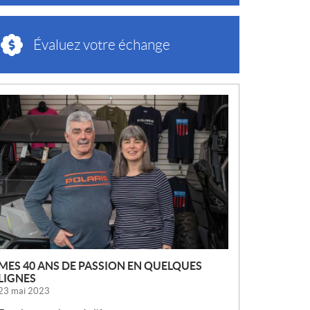
Évaluez votre échange
N
O
U
V
E
L
L
E
S
MES 40 ANS DE PASSION EN QUELQUES
LIGNES
23 mai 2023