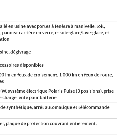
llé en usine avec portes à fenêtre à manivelle, toit,
e, panneau arrière en verre, essuie‑glace/lave‑glace, et
ation
sine, dégivrage
cessoires disponibles
0 lm en feux de croisement, 1 000 lm en feux de route,
es
W, système électrique Polaris Pulse (3 positions), prise
e charge lente pour batterie
orde synthétique, arrêt automatique et télécommande
er, plaque de protection couvrant entièrement,